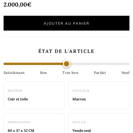
Prix
2.000,00€
une
régulier
fenêtre
modale
AJOUTER AU PANIER
ÉTAT DE L'ARTICLE
Satisfaisant
Bon
Très bon
Parfait
Neuf
MATIÈRE
COULEUR
Cuir et toile
Marron
DIMENSIONS
INCLUS
60 x 37 x 32 CM
Vendu seul