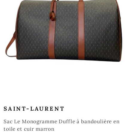
Ouvrir
SAINT-LAURENT
les
médias
Sac Le Monogramme Duffle à bandoulière en
0
toile et cuir marron
dans